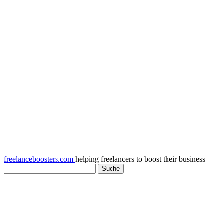
freelanceboosters.com
helping freelancers to boost their business
Am häufigsten gelesen