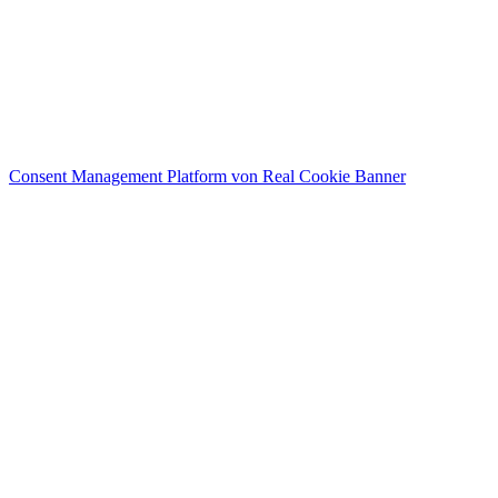
Unsere Skool Community ist online!
Im Trend
Unsere Skool Community ist online!
Consent Management Platform von Real Cookie Banner