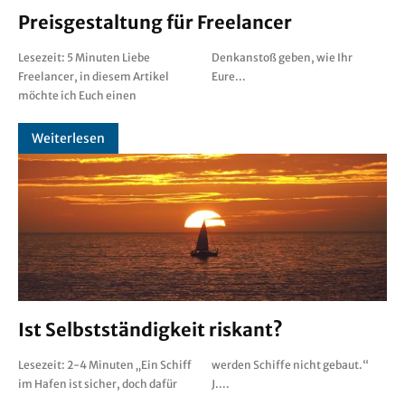
Preisgestaltung für Freelancer
Lesezeit: 5 Minuten Liebe
Denkanstoß geben, wie Ihr
Freelancer, in diesem Artikel
Eure...
möchte ich Euch einen
Weiterlesen
Ist Selbstständigkeit riskant?
Lesezeit: 2-4 Minuten „Ein Schiff
werden Schiffe nicht gebaut.“
im Hafen ist sicher, doch dafür
J....