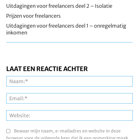
Uitdagingen voor freelancers deel 2 – Isolatie
Prijzen voor freelancers
Uitdagingen voor freelancers deel 1 – onregelmatig
inkomen
LAAT EEN REACTIE ACHTER
Na
Ema
Web
Bewaar mijn naam, e-mailadres en website in deze
browser voor de volgende keer dat ik een opmerking maak.